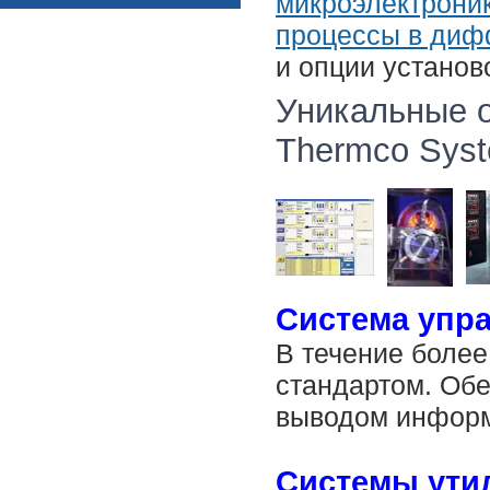
микроэлектрони
процессы в диф
и опции установ
Уникальные о
Thermco Sys
Система упр
В течение более
стандартом. Обе
выводом информ
Системы ути